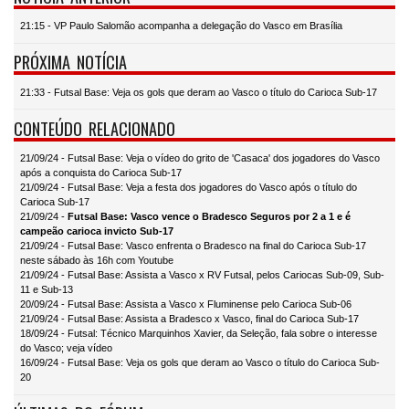
21:15 - VP Paulo Salomão acompanha a delegação do Vasco em Brasília
PRÓXIMA NOTÍCIA
21:33 - Futsal Base: Veja os gols que deram ao Vasco o título do Carioca Sub-17
CONTEÚDO RELACIONADO
21/09/24 - Futsal Base: Veja o vídeo do grito de 'Casaca' dos jogadores do Vasco
após a conquista do Carioca Sub-17
21/09/24 - Futsal Base: Veja a festa dos jogadores do Vasco após o título do
Carioca Sub-17
21/09/24 -
Futsal Base: Vasco vence o Bradesco Seguros por 2 a 1 e é
campeão carioca invicto Sub-17
21/09/24 - Futsal Base: Vasco enfrenta o Bradesco na final do Carioca Sub-17
neste sábado às 16h com Youtube
21/09/24 - Futsal Base: Assista a Vasco x RV Futsal, pelos Cariocas Sub-09, Sub-
11 e Sub-13
20/09/24 - Futsal Base: Assista a Vasco x Fluminense pelo Carioca Sub-06
21/09/24 - Futsal Base: Assista a Bradesco x Vasco, final do Carioca Sub-17
18/09/24 - Futsal: Técnico Marquinhos Xavier, da Seleção, fala sobre o interesse
do Vasco; veja vídeo
16/09/24 - Futsal Base: Veja os gols que deram ao Vasco o título do Carioca Sub-
20