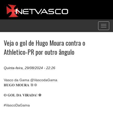
Toggl
navig
Veja o gol de Hugo Moura contra o
Athletico-PR por outro ângulo
Quinta-feira, 29/08/2024 - 22:26
Vasco da Gama @VascodaGama
𝐇𝐔𝐆𝐎 𝐌𝐎𝐔𝐑𝐀 🎯💢
𝐎 𝐆𝐎𝐋 𝐃𝐀 𝐕𝐈𝐑𝐀𝐃𝐀! ⚽
#VascoDaGama