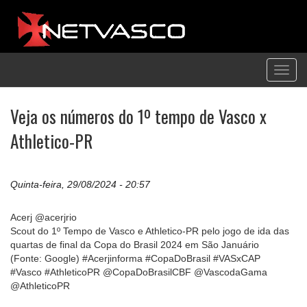
Toggl
navig
Veja os números do 1º tempo de Vasco x
Athletico-PR
Quinta-feira, 29/08/2024 - 20:57
Acerj @acerjrio
Scout do 1º Tempo de Vasco e Athletico-PR pelo jogo de ida das
quartas de final da Copa do Brasil 2024 em São Januário
(Fonte: Google) #Acerjinforma #CopaDoBrasil #VASxCAP
#Vasco #AthleticoPR @CopaDoBrasilCBF @VascodaGama
@AthleticoPR