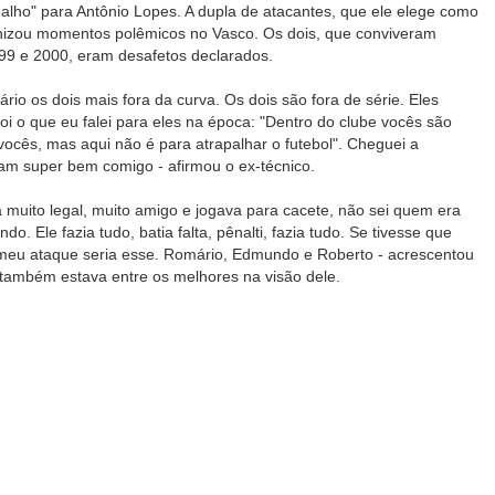
lho" para Antônio Lopes. A dupla de atacantes, que ele elege como
onizou momentos polêmicos no Vasco. Os dois, que conviveram
99 e 2000, eram desafetos declarados.
o os dois mais fora da curva. Os dois são fora de série. Eles
oi o que eu falei para eles na época: "Dentro do clube vocês são
vocês, mas aqui não é para atrapalhar o futebol". Cheguei a
ram super bem comigo - afirmou o ex-técnico.
 muito legal, muito amigo e jogava para cacete, não sei quem era
. Ele fazia tudo, batia falta, pênalti, fazia tudo. Se tivesse que
 meu ataque seria esse. Romário, Edmundo e Roberto - acrescentou
também estava entre os melhores na visão dele.