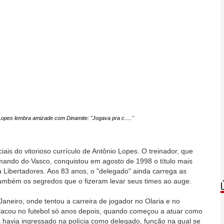
Lopes lembra amizade com Dinamite: "Jogava pra c....."
is do vitorioso currículo de Antônio Lopes. O treinador, que
ando do Vasco, conquistou em agosto de 1998 o título mais
 a Libertadores. Aos 83 anos, o "delegado" ainda carrega as
ambém os segredos que o fizeram levar seus times ao auge.
aneiro, onde tentou a carreira de jogador no Olaria e no
acou no futebol só anos depois, quando começou a atuar como
já havia ingressado na polícia como delegado, função na qual se