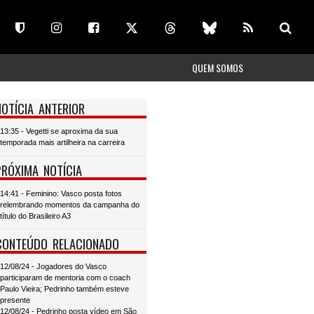
QUEM SOMOS
NOTÍCIA ANTERIOR
13:35 - Vegetti se aproxima da sua
temporada mais artilheira na carreira
PRÓXIMA NOTÍCIA
14:41 - Feminino: Vasco posta fotos
relembrando momentos da campanha do
título do Brasileiro A3
CONTEÚDO RELACIONADO
12/08/24 - Jogadores do Vasco
participaram de mentoria com o coach
Paulo Vieira; Pedrinho também esteve
presente
12/08/24 - Pedrinho posta vídeo em São