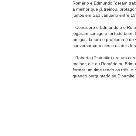
Romário e Edmundo "deram traba
a melhor que já treinou, protag
juntos em São Januário entre 19
- Considero o Edmundo e o Romári
jogaram comigo e foi tudo bem, f
amigos, lá fora o problema é de 
conversar com eles e os dois fo
- Roberto (Dinamite) era um cara
melhor, ele ou Romário ou Edmundo
formar um time tendo os três, o
quando perguntado se Dinamite 