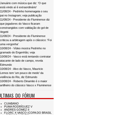
Januário com música que diz: 'O que
está vindo aí é extraordinário'
11/08/24 - Pedrinho homenageia o seu
pai no Instagram; veja publicação
11/08/24 - Presidente do Fluminense diz
que jogadores do Vasco ficaram
constrangidos com validação do gol de
Vegetti
11/08/24 - Presidente do Fluminense
criticou a arbitragem após o clássico: 'Foi
uma vergonha'
10/08/24 - Vídeo mostra Pedrinho no
gramado do Engenhão; veja
10/08/24 - Vasco está tentando contratar
atacante de lado de campo, revela
Edmundo
10/08/24 - Alvo do Vasco, Mauricio
Lemos tem 'um pouco de medo' da
violência do Rio, diz Edmundo
10/08/24 - Roberto Dinamite é o maior
artilheiro do clássico Vasco x Fluminense
ÚLTIMAS DO FÓRUM