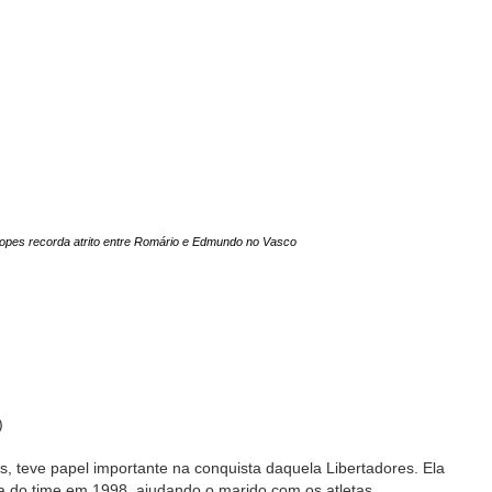
Lopes recorda atrito entre Romário e Edmundo no Vasco
)
s, teve papel importante na conquista daquela Libertadores. Ela
ia do time em 1998, ajudando o marido com os atletas.