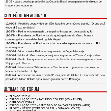
23:36 - Vasco destina premiação da Copa do Brasil ao pagamento de direitos de
imagem dos jogadores
CONTEÚDO RELACIONADO
12/08/24 - Pedrinho posta vídeo em São Januário com música que diz: 'O que está
vindo aí é extraordinário'
11/08/24 - Pedrinho homenageia o seu pai no Instagram; veja publicação
11/08/24 - Presidente do Fluminense diz que jogadores do Vasco ficaram
constrangidos com validação do gol de Vegetti
11/08/24 - Presidente do Fluminense criticou a arbitragem após o clássico: 'Foi
uma vergonha'
10/08/24 - Vídeo mostra Pedrinho no gramado do Engenhão; veja
10/08/24 - Ídolos do Vasco almoçaram juntos e gritaram o 'Casaca'; veja vídeo
07/08/24 - Paulo Henrique recebe camisa de Pedrinho em homenagem aos seus
50 jogos pelo Vasco
08/08/24 - Mauricinho e William foram a São Januário e ganharam camisas do
Vasco de Pedrinho e Felipe
06/08/24 - Adversário do Vasco nesta 3ª-feira, time do Atlético-GO foi criticado pelo
presidente Adson Batista após sofrer goleada para o Botafogo
ÚLTIMAS DO FÓRUM