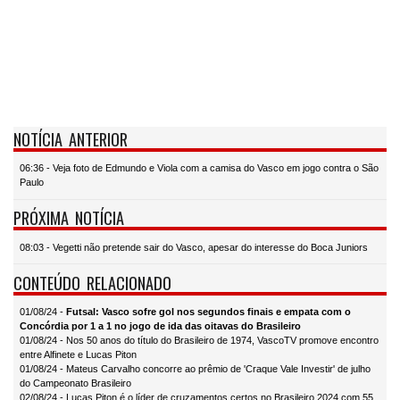
NOTÍCIA ANTERIOR
06:36 - Veja foto de Edmundo e Viola com a camisa do Vasco em jogo contra o São
Paulo
PRÓXIMA NOTÍCIA
08:03 - Vegetti não pretende sair do Vasco, apesar do interesse do Boca Juniors
CONTEÚDO RELACIONADO
01/08/24 -
Futsal: Vasco sofre gol nos segundos finais e empata com o
Concórdia por 1 a 1 no jogo de ida das oitavas do Brasileiro
01/08/24 - Nos 50 anos do título do Brasileiro de 1974, VascoTV promove encontro
entre Alfinete e Lucas Piton
01/08/24 - Mateus Carvalho concorre ao prêmio de 'Craque Vale Investir' de julho
do Campeonato Brasileiro
02/08/24 - Lucas Piton é o líder de cruzamentos certos no Brasileiro 2024 com 55