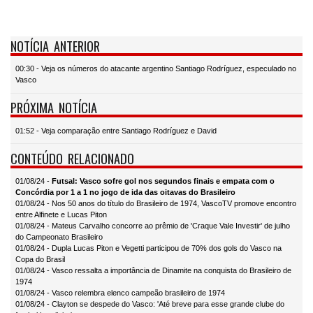
NOTÍCIA ANTERIOR
00:30 - Veja os números do atacante argentino Santiago Rodríguez, especulado no
Vasco
PRÓXIMA NOTÍCIA
01:52 - Veja comparação entre Santiago Rodríguez e David
CONTEÚDO RELACIONADO
01/08/24 -
Futsal: Vasco sofre gol nos segundos finais e empata com o
Concórdia por 1 a 1 no jogo de ida das oitavas do Brasileiro
01/08/24 - Nos 50 anos do título do Brasileiro de 1974, VascoTV promove encontro
entre Alfinete e Lucas Piton
01/08/24 - Mateus Carvalho concorre ao prêmio de 'Craque Vale Investir' de julho
do Campeonato Brasileiro
01/08/24 - Dupla Lucas Piton e Vegetti participou de 70% dos gols do Vasco na
Copa do Brasil
01/08/24 - Vasco ressalta a importância de Dinamite na conquista do Brasileiro de
1974
01/08/24 - Vasco relembra elenco campeão brasileiro de 1974
01/08/24 - Clayton se despede do Vasco: 'Até breve para esse grande clube do