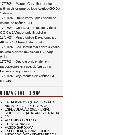
17/07/24 - Mateus Carvalho recebe
prêmio de craque do jogo Atlético-GO 0 x
1 Vasco
17/07/24 - David entrou por engano no
ônibus do Atlético-GO
17/07/24 - Confira a súmula de Atlético-
GO 0 x 1 Vasco, pelo Brasileiro
17/07/24 - Veja o gol de David contra o
Atlético-GO filmado da torcida
17/07/24 - Léo Jardim fala sobre a vitória
do Vasco diante do Atlético-GO; veja
vídeo
17/07/24 - David é o vice-líder em
participações em gols do Vasco no
Brasileiro; veja números
17/07/24 - Veja memes de Atlético-GO 0
x 1 Vasco
ÚLTIMAS DO FÓRUM