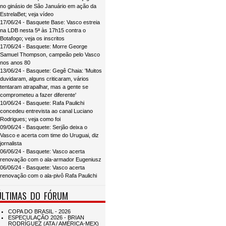
no ginásio de São Januário em ação da
EstrelaBet; veja vídeo
17/06/24 - Basquete Base: Vasco estreia
na LDB nesta 5ª às 17h15 contra o
Botafogo; veja os inscritos
17/06/24 - Basquete: Morre George
Samuel Thompson, campeão pelo Vasco
nos anos 80
13/06/24 - Basquete: Gegê Chaia: 'Muitos
duvidaram, alguns criticaram, vários
tentaram atrapalhar, mas a gente se
comprometeu a fazer diferente'
10/06/24 - Basquete: Rafa Paulichi
concedeu entrevista ao canal Luciano
Rodrigues; veja como foi
09/06/24 - Basquete: Serjão deixa o
Vasco e acerta com time do Uruguai, diz
jornalista
06/06/24 - Basquete: Vasco acerta
renovação com o ala-armador Eugeniusz
06/06/24 - Basquete: Vasco acerta
renovação com o ala-pivô Rafa Paulichi
ÚLTIMAS DO FÓRUM