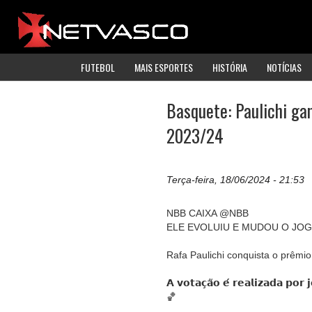
FUTEBOL
MAIS ESPORTES
HISTÓRIA
NOTÍCIAS
Basquete: Paulichi ga
2023/24
Terça-feira, 18/06/2024 - 21:53
NBB CAIXA @NBB
ELE EVOLUIU E MUDOU O JOG
Rafa Paulichi conquista o prêmi
𝗔 𝘃𝗼𝘁𝗮𝗰̧𝗮̃𝗼 𝗲́ 𝗿𝗲𝗮𝗹𝗶𝘇𝗮𝗱𝗮 𝗽𝗼𝗿 
🏀