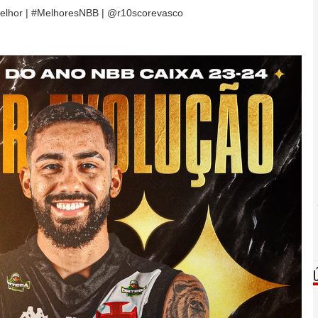
lhor | #MelhoresNBB | @r10scorevasco