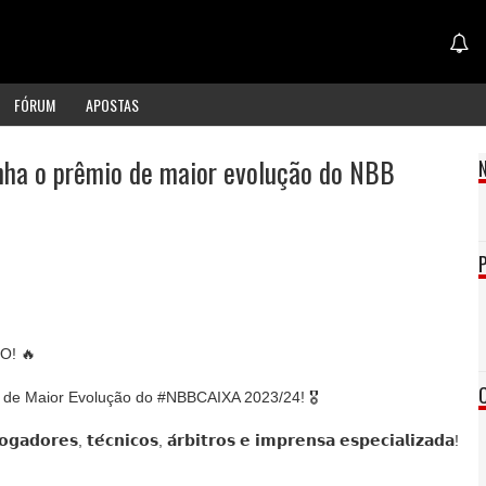
FÓRUM
APOSTAS
nha o prêmio de maior evolução do NBB
O! 🔥
o de Maior Evolução do #NBBCAIXA 2023/24! 🎖️
𝗷𝗼𝗴𝗮𝗱𝗼𝗿𝗲𝘀, 𝘁𝗲́𝗰𝗻𝗶𝗰𝗼𝘀, 𝗮́𝗿𝗯𝗶𝘁𝗿𝗼𝘀 𝗲 𝗶𝗺𝗽𝗿𝗲𝗻𝘀𝗮 𝗲𝘀𝗽𝗲𝗰𝗶𝗮𝗹𝗶𝘇𝗮𝗱𝗮!