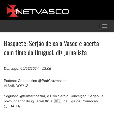
Toggl
navig
Basquete: Serjão deixa o Vasco e acerta
com time do Uruguai, diz jornalista
Domingo, 09/06/2024 - 13:05
Podcast Cruzmaltino @PodCruzmaltino
🚨SAINDO!? 🏀
Segundo @fermartinezlar, o Pivô Sergio Conceição 'Serjão', é
novo jogador do @LarreOficial 🇺🇾, na Liga de Promoção
@LDA_Uy.