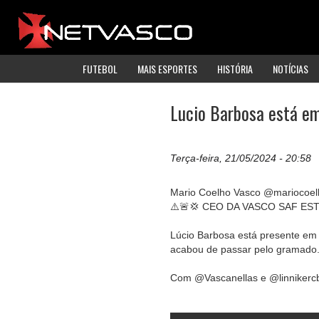
FUTEBOL
MAIS ESPORTES
HISTÓRIA
NOTÍCIAS
Lucio Barbosa está em
Terça-feira, 21/05/2024 - 20:58
Mario Coelho Vasco @mariocoel
⚠️🚨💢 CEO DA VASCO SAF ES
Lúcio Barbosa está presente e
acabou de passar pelo gramado
Com @Vascanellas e @linnikerc