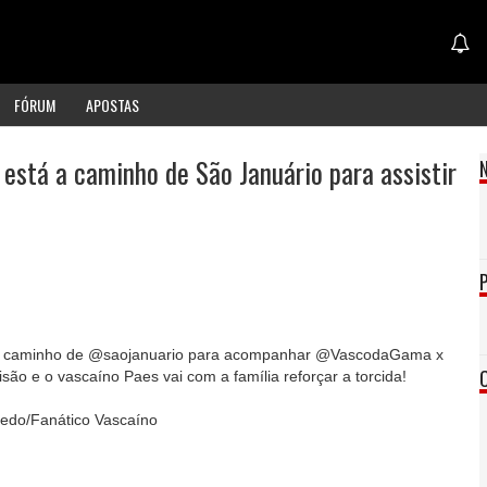
FÓRUM
APOSTAS
 está a caminho de São Januário para assistir
 a caminho de @saojanuario para acompanhar @VascodaGama x
ão e o vascaíno Paes vai com a família reforçar a torcida!
evedo/Fanático Vascaíno