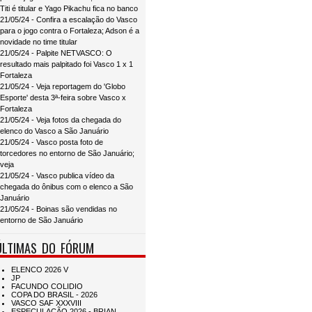
Titi é titular e Yago Pikachu fica no banco
21/05/24 - Confira a escalação do Vasco
para o jogo contra o Fortaleza; Adson é a
novidade no time titular
21/05/24 - Palpite NETVASCO: O
resultado mais palpitado foi Vasco 1 x 1
Fortaleza
21/05/24 - Veja reportagem do 'Globo
Esporte' desta 3ª-feira sobre Vasco x
Fortaleza
21/05/24 - Veja fotos da chegada do
elenco do Vasco a São Januário
21/05/24 - Vasco posta foto de
torcedores no entorno de São Januário;
veja
21/05/24 - Vasco publica vídeo da
chegada do ônibus com o elenco a São
Januário
21/05/24 - Boinas são vendidas no
entorno de São Januário
ÚLTIMAS DO FÓRUM