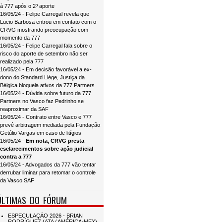
à 777 após o 2º aporte
16/05/24 - Felipe Carregal revela que
Lucio Barbosa entrou em contato com o
CRVG mostrando preocupação com
momento da 777
16/05/24 - Felipe Carregal fala sobre o
risco do aporte de setembro não ser
realizado pela 777
16/05/24 - Em decisão favorável a ex-
dono do Standard Liège, Justiça da
Bélgica bloqueia ativos da 777 Partners
16/05/24 - Dúvida sobre futuro da 777
Partners no Vasco faz Pedrinho se
reaproximar da SAF
16/05/24 - Contrato entre Vasco e 777
prevê arbitragem mediada pela Fundação
Getúlio Vargas em caso de litígios
16/05/24 -
Em nota, CRVG presta
esclarecimentos sobre ação judicial
contra a 777
16/05/24 - Advogados da 777 vão tentar
derrubar liminar para retomar o controle
da Vasco SAF
ÚLTIMAS DO FÓRUM