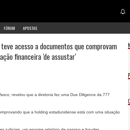
FÓRUM
APOSTAS
e teve acesso a documentos que comprovam
ação financeira 'de assustar'
asco, revelou que a diretoria fez uma Due Diligence da 777
comprovando que a holding estadunidense está com uma situação
s judiciais, um enorme relatório de passivo e fraudes.