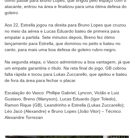
ótimo passe para Bruno Lopes, que brigou pelo espaço com o
atacante, entrou na área e finalizou para uma ótima defesa do
goleiro.
Aos 22, Estrella jogou na direita para Bruno Lopes que cruzou
no meio da aérea e Lucas Eduardo bateu de primeira para
empatar a partida. Sete minutos depois, Breno fez ótimo
lançamento para Estrella, que dominou no peito e bateu no
canto, para mais uma boa defesa do goleiro rubro-negro.
Na segunda etapa, o Vasco administrou a boa vantagem, já que
um empate garantiria o título. Na reta final do jogo, GB cobrou
falta rápida e tocou para Lukas Zuccarello, que ajeitou e bateu
de fora da área para fechar o placar.
Escalação do Vasco: Phillipe Gabriel, Lyncon, Victão e Luiz
Gustavo; Breno (Wanyson), Lucas Eduardo (Igor Toledo),
Ramon Rique (GB), Leandrinho e Estrella (Lukas Zuccarello);
Léo Jacó (Alexandre) e Bruno Lopes (João Vitor) – Técnico:
Alexandre Torrezan