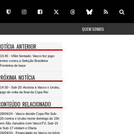
QUEM SOMOS
NOTÍCIA ANTERIOR
13:45 - Vôlei Sentado: Vasco fez jogo-
treino contra a Seleção Brasileira
Feminina de base
PRÓXIMA NOTÍCIA
14:30 - Sub-20: Assista a Vasco x Urubu,
jogo de volta da final da Copa Rio
CONTEÚDO RELACIONADO
28/04/24 - Vasco decide Copa Rio Sub-
20 contra o Urubu neste domingo às 15h
em São Januário com VascoTV; Sub-15
e Sub-17 visitam o Olaria
26/04/24 - Especulado no Vasco no início