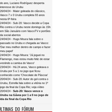
do ano, Luciano Rodríguez desperta
interesse do Urubu
26/04/24 - Maior goleada do clássico,
Vasco 7 x 0 Urubu completa 93 anos
nesta 6ª-feira
24/04/24 - Sub-20: Vasco decide a Copa
Rio contra o Urubu neste domingo às 15h
em São Januário com VascoTV e portões
da social abertos
24/04/24 - Hugo Moura fala sobre o
passado no Urubu e chegada ao Vasco:
'Dar meu melhor dentro de campo e fazer
meu papel'
24/04/24 - Hugo Moura: 'Já joguei no
Flamengo, mas estou muito feliz de estar
vestindo a camisa do Vasco'
23/04/24 - Há 24 anos, Vasco goleava o
Urubu por 5 a 1 no jogo que ficou
conhecido como 'Chocolate de Páscoa'
20/04/24 - Sub-20: Autor do gol contra o
Urubu, Estrella fala sobre a vitória no 1º
jogo da final da Copa Rio; veja vídeo
20/04/24 -
Sub-20: Vasco vence o
Urubu na Gávea por 1 a 0 no jogo de
ida da final da Copa Rio
ÚLTIMAS DO FÓRUM