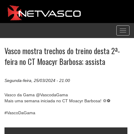
Toggl
navig
Vasco mostra trechos do treino desta 2ª-
feira no CT Moacyr Barbosa; assista
Segunda-feira, 25/03/2024 - 21:00
Vasco da Gama @VascodaGama
Mais uma semana iniciada no CT Moacyr Barbosa! 💢⚽️
#VascoDaGama