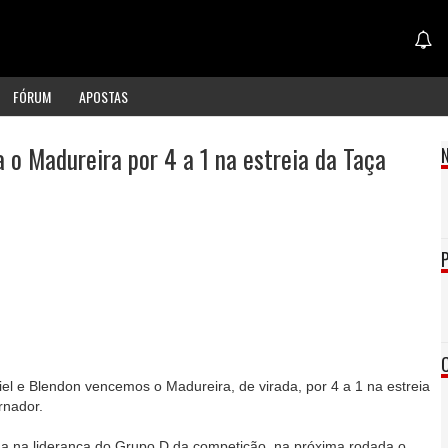
FÓRUM
APOSTAS
a o Madureira por 4 a 1 na estreia da Taça
el e Blendon vencemos o Madureira, de virada, por 4 a 1 na estreia
rnador.
lina na liderança do Grupo D da competição, na próxima rodada o