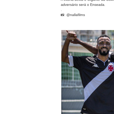
adversário será o Enseada.
.
📸: @nallafilms