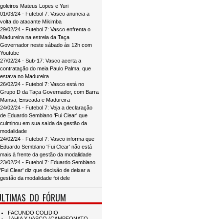
goleiros Mateus Lopes e Yuri
01/03/24 - Futebol 7: Vasco anuncia a
volta do atacante Mikimba
29/02/24 - Futebol 7: Vasco enfrenta o
Madureira na estreia da Taça
Governador neste sábado às 12h com
Youtube
27/02/24 - Sub-17: Vasco acerta a
contratação do meia Paulo Palma, que
estava no Madureira
26/02/24 - Futebol 7: Vasco está no
Grupo D da Taça Governador, com Barra
Mansa, Enseada e Madureira
24/02/24 - Futebol 7: Veja a declaração
de Eduardo Semblano 'Fui Clear' que
culminou em sua saída da gestão da
modalidade
24/02/24 - Futebol 7: Vasco informa que
Eduardo Semblano 'Fui Clear' não está
mais à frente da gestão da modalidade
23/02/24 - Futebol 7: Eduardo Semblano
'Fui Clear' diz que decisão de deixar a
gestão da modalidade foi dele
ÚLTIMAS DO FÓRUM