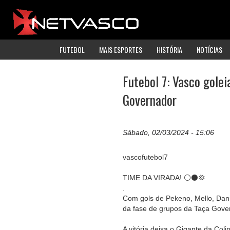
FUTEBOL
MAIS ESPORTES
HISTÓRIA
NOTÍCIAS
Futebol 7: Vasco golei
Governador
Sábado, 02/03/2024 - 15:06
vascofutebol7
TIME DA VIRADA! ⚪️⚫️💢
.
Com gols de Pekeno, Mello, Dani
da fase de grupos da Taça Gove
.
A vitória deixa o Gigante da Co