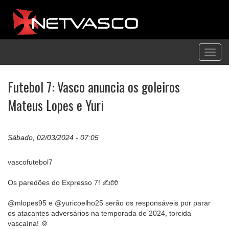
Toggl
navig
Futebol 7: Vasco anuncia os goleiros
Mateus Lopes e Yuri
Sábado, 02/03/2024 - 07:05
vascofutebol7
Os paredões do Expresso 7! ✍️🧤
.
@mlopes95 e @yuricoelho25 serão os responsáveis por parar
os atacantes adversários na temporada de 2024, torcida
vascaína! 💢