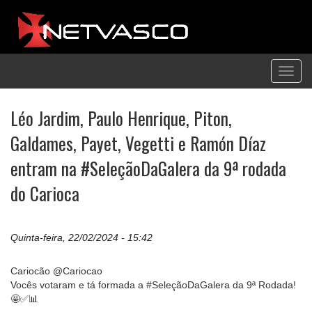
Toggl
navig
Léo Jardim, Paulo Henrique, Piton,
Galdames, Payet, Vegetti e Ramón Díaz
entram na #SeleçãoDaGalera da 9ª rodada
do Carioca
Quinta-feira, 22/02/2024 - 15:42
Cariocão @Cariocao
Vocês votaram e tá formada a #SeleçãoDaGalera da 9ª Rodada!
🤩✅📊