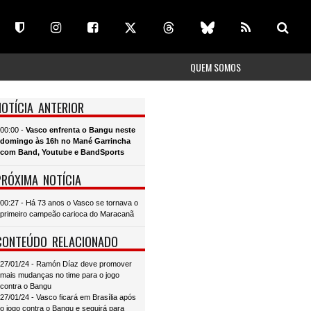
QUEM SOMOS
NOTÍCIA ANTERIOR
00:00 -
Vasco enfrenta o Bangu neste
domingo às 16h no Mané Garrincha
com Band, Youtube e BandSports
PRÓXIMA NOTÍCIA
00:27 - Há 73 anos o Vasco se tornava o
primeiro campeão carioca do Maracanã
CONTEÚDO RELACIONADO
27/01/24 - Ramón Díaz deve promover
mais mudanças no time para o jogo
contra o Bangu
27/01/24 - Vasco ficará em Brasília após
o jogo contra o Bangu e seguirá para