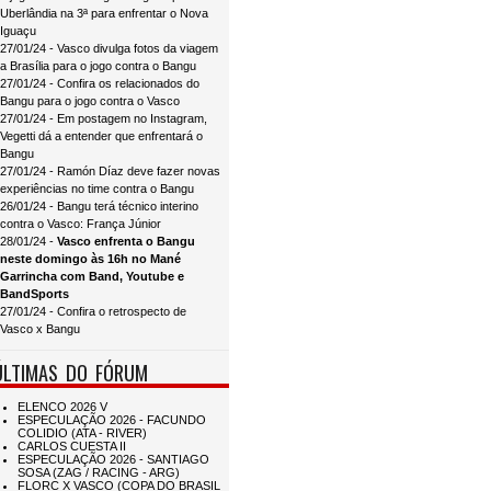
Uberlândia na 3ª para enfrentar o Nova
Iguaçu
27/01/24 - Vasco divulga fotos da viagem
a Brasília para o jogo contra o Bangu
27/01/24 - Confira os relacionados do
Bangu para o jogo contra o Vasco
27/01/24 - Em postagem no Instagram,
Vegetti dá a entender que enfrentará o
Bangu
27/01/24 - Ramón Díaz deve fazer novas
experiências no time contra o Bangu
26/01/24 - Bangu terá técnico interino
contra o Vasco: França Júnior
28/01/24 -
Vasco enfrenta o Bangu
neste domingo às 16h no Mané
Garrincha com Band, Youtube e
BandSports
27/01/24 - Confira o retrospecto de
Vasco x Bangu
ÚLTIMAS DO FÓRUM