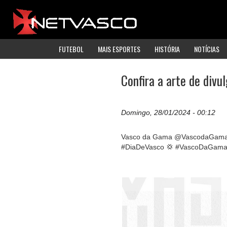
FUTEBOL
MAIS ESPORTES
HISTÓRIA
NOTÍCIAS
Confira a arte de div
Domingo, 28/01/2024 - 00:12
Vasco da Gama @VascodaGam
#DiaDeVasco 💢 #VascoDaGam