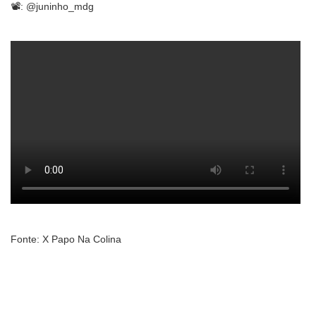
📽️: @juninho_mdg
Fonte: X Papo Na Colina