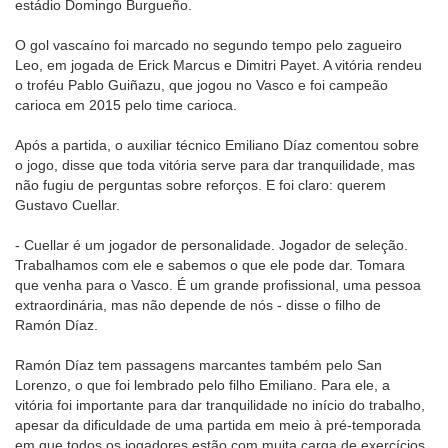
estádio Domingo Burgueño.
O gol vascaíno foi marcado no segundo tempo pelo zagueiro
Leo, em jogada de Erick Marcus e Dimitri Payet. A vitória rendeu
o troféu Pablo Guiñazu, que jogou no Vasco e foi campeão
carioca em 2015 pelo time carioca.
Após a partida, o auxiliar técnico Emiliano Díaz comentou sobre
o jogo, disse que toda vitória serve para dar tranquilidade, mas
não fugiu de perguntas sobre reforços. E foi claro: querem
Gustavo Cuellar.
- Cuellar é um jogador de personalidade. Jogador de seleção.
Trabalhamos com ele e sabemos o que ele pode dar. Tomara
que venha para o Vasco. É um grande profissional, uma pessoa
extraordinária, mas não depende de nós - disse o filho de
Ramón Díaz.
Ramón Díaz tem passagens marcantes também pelo San
Lorenzo, o que foi lembrado pelo filho Emiliano. Para ele, a
vitória foi importante para dar tranquilidade no início do trabalho,
apesar da dificuldade de uma partida em meio à pré-temporada
em que todos os jogadores estão com muita carga de exercícios