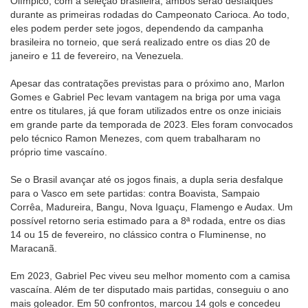
Olímpico, com a seleção brasileira, ambos serão desfalques
durante as primeiras rodadas do Campeonato Carioca. Ao todo,
eles podem perder sete jogos, dependendo da campanha
brasileira no torneio, que será realizado entre os dias 20 de
janeiro e 11 de fevereiro, na Venezuela.
Apesar das contratações previstas para o próximo ano, Marlon
Gomes e Gabriel Pec levam vantagem na briga por uma vaga
entre os titulares, já que foram utilizados entre os onze iniciais
em grande parte da temporada de 2023. Eles foram convocados
pelo técnico Ramon Menezes, com quem trabalharam no
próprio time vascaíno.
Se o Brasil avançar até os jogos finais, a dupla seria desfalque
para o Vasco em sete partidas: contra Boavista, Sampaio
Corrêa, Madureira, Bangu, Nova Iguaçu, Flamengo e Audax. Um
possível retorno seria estimado para a 8ª rodada, entre os dias
14 ou 15 de fevereiro, no clássico contra o Fluminense, no
Maracanã.
Em 2023, Gabriel Pec viveu seu melhor momento com a camisa
vascaína. Além de ter disputado mais partidas, conseguiu o ano
mais goleador. Em 50 confrontos, marcou 14 gols e concedeu