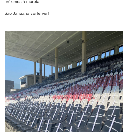
próximos à mureta.
São Januário vai ferver!