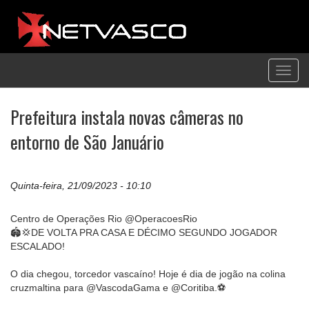
Toggl
navig
Prefeitura instala novas câmeras no
entorno de São Januário
Quinta-feira, 21/09/2023 - 10:10
Centro de Operações Rio @OperacoesRio
🏟️💢DE VOLTA PRA CASA E DÉCIMO SEGUNDO JOGADOR
ESCALADO!
O dia chegou, torcedor vascaíno! Hoje é dia de jogão na colina
cruzmaltina para @VascodaGama e @Coritiba.⚽