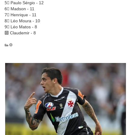
5⃣ Paulo Sérgio - 12
6⃣ Madson - 11
7⃣ Henrique - 11
8⃣ Léo Moura - 10
9⃣ Léo Matos - 8
🔟 Claudemir - 8
👟💢