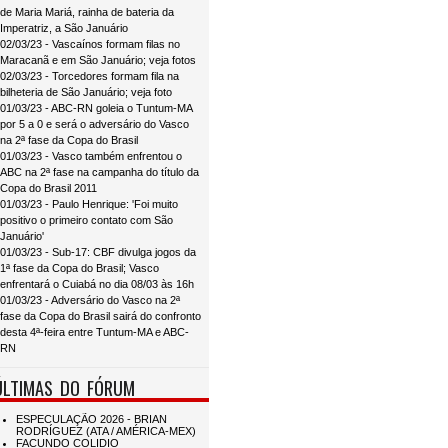
de Maria Mariá, rainha de bateria da
Imperatriz, a São Januário
02/03/23 - Vascaínos formam filas no
Maracanã e em São Januário; veja fotos
02/03/23 - Torcedores formam fila na
bilheteria de São Januário; veja foto
01/03/23 - ABC-RN goleia o Tuntum-MA
por 5 a 0 e será o adversário do Vasco
na 2ª fase da Copa do Brasil
01/03/23 - Vasco também enfrentou o
ABC na 2ª fase na campanha do título da
Copa do Brasil 2011
01/03/23 - Paulo Henrique: 'Foi muito
positivo o primeiro contato com São
Januário'
01/03/23 - Sub-17: CBF divulga jogos da
1ª fase da Copa do Brasil; Vasco
enfrentará o Cuiabá no dia 08/03 às 16h
01/03/23 - Adversário do Vasco na 2ª
fase da Copa do Brasil sairá do confronto
desta 4ª-feira entre Tuntum-MA e ABC-
RN
ÚLTIMAS DO FÓRUM