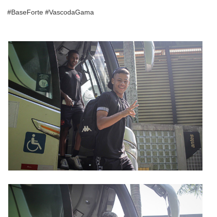
#BaseForte #VascodaGama