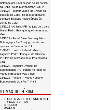
Botafogo por 0 a 0 no jogo de ida da final
da Copa Rio do Metropolitano Sub-14
19/11/22 - Infantil: Vasco faz 1º jogo da
decisão da Copa Rio do Metropoitano
contra o Botafogo neste sábado às
10h40 no Cefat
18/11/22 - Athletico-PR faz jogo duro para
liberar Pedro Henrique, que interessa ao
Vasco
16/11/22 - Futsal Base: Vasco goleia o
Botafogo por 6 a 2 no jogo de ida das
quartas do Carioca Sub-14
15/11/22 - Possível alvo do Vasco,
zagueiro Pedro Henrique, do Athletico-
PR, fala do interesse de outras equipes;
veja
13/11/22 - Zagueiro Lyanco, do
Southampton-ING, estaria no radar de
Vasco e Botafogo; veja vídeo
12/11/22 - Futebol 7: Vasco vence o
Botafogo pela Liga Fut 7: 4 a 3
ÚLTIMAS DO FÓRUM