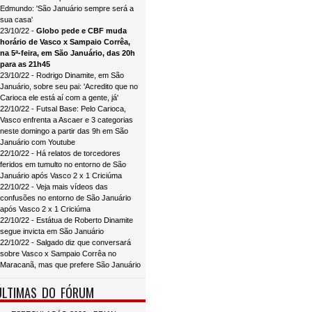
Edmundo: 'São Januário sempre será a
sua casa'
23/10/22 -
Globo pede e CBF muda
horário de Vasco x Sampaio Corrêa,
na 5ª-feira, em São Januário, das 20h
para as 21h45
23/10/22 - Rodrigo Dinamite, em São
Januário, sobre seu pai: 'Acredito que no
Carioca ele está aí com a gente, já'
22/10/22 - Futsal Base: Pelo Carioca,
Vasco enfrenta a Ascaer e 3 categorias
neste domingo a partir das 9h em São
Januário com Youtube
22/10/22 - Há relatos de torcedores
feridos em tumulto no entorno de São
Januário após Vasco 2 x 1 Criciúma
22/10/22 - Veja mais vídeos das
confusões no entorno de São Januário
após Vasco 2 x 1 Criciúma
22/10/22 - Estátua de Roberto Dinamite
segue invicta em São Januário
22/10/22 - Salgado diz que conversará
sobre Vasco x Sampaio Corrêa no
Maracanã, mas que prefere São Januário
ÚLTIMAS DO FÓRUM