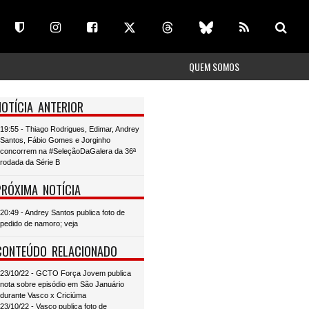
QUEM SOMOS
NOTÍCIA ANTERIOR
19:55 - Thiago Rodrigues, Edimar, Andrey
Santos, Fábio Gomes e Jorginho
concorrem na #SeleçãoDaGalera da 36ª
rodada da Série B
PRÓXIMA NOTÍCIA
20:49 - Andrey Santos publica foto de
pedido de namoro; veja
CONTEÚDO RELACIONADO
23/10/22 - GCTO Força Jovem publica
nota sobre episódio em São Januário
durante Vasco x Criciúma
23/10/22 - Vasco publica foto de