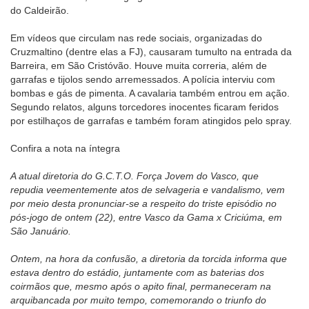
do Caldeirão.
Em vídeos que circulam nas rede sociais, organizadas do
Cruzmaltino (dentre elas a FJ), causaram tumulto na entrada da
Barreira, em São Cristóvão. Houve muita correria, além de
garrafas e tijolos sendo arremessados. A polícia interviu com
bombas e gás de pimenta. A cavalaria também entrou em ação.
Segundo relatos, alguns torcedores inocentes ficaram feridos
por estilhaços de garrafas e também foram atingidos pelo spray.
Confira a nota na íntegra
A atual diretoria do G.C.T.O. Força Jovem do Vasco, que
repudia veementemente atos de selvageria e vandalismo, vem
por meio desta pronunciar-se a respeito do triste episódio no
pós-jogo de ontem (22), entre Vasco da Gama x Criciúma, em
São Januário.
Ontem, na hora da confusão, a diretoria da torcida informa que
estava dentro do estádio, juntamente com as baterias dos
coirmãos que, mesmo após o apito final, permaneceram na
arquibancada por muito tempo, comemorando o triunfo do