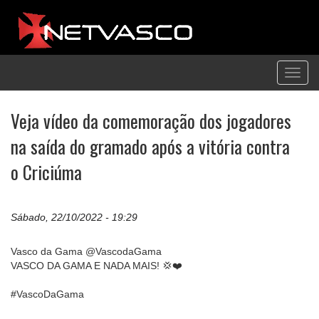
Toggl
navig
Veja vídeo da comemoração dos jogadores
na saída do gramado após a vitória contra
o Criciúma
Sábado, 22/10/2022 - 19:29
Vasco da Gama @VascodaGama
VASCO DA GAMA E NADA MAIS! 💢❤️
#VascoDaGama