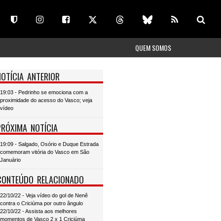
QUEM SOMOS
NOTÍCIA ANTERIOR
19:03 - Pedrinho se emociona com a
proximidade do acesso do Vasco; veja
vídeo
PRÓXIMA NOTÍCIA
19:09 - Salgado, Osório e Duque Estrada
comemoram vitória do Vasco em São
Januário
CONTEÚDO RELACIONADO
22/10/22 - Veja vídeo do gol de Nenê
contra o Criciúma por outro ângulo
22/10/22 - Assista aos melhores
momentos de Vasco 2 x 1 Criciúma