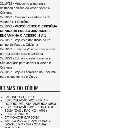
22/10/22 - Veja como a imprensa
destacou a vitória do Vasco sobre o
Criciúma
22/10/22 - Confira as estatísticas de
Vasco 2 x 1 Criciúma
22/10/22 -
VASCO VENCE O CRICIÚMA
DE VIRADA EM SÃO JANUÁRIO E
ENCAMINHA O ACESSO: 2 A 1
22/10/22 - Veja as estatísticas do 1º
tempo de Vasco x Criciúma
22/10/22 - Time do Vasco é vaiado após
derrota parcial para o Criciúma
22/10/22 - Edmundo está presente em
São Januário para assistir a Vasco x
Criciúma
22/10/22 - Veja a escalação do Criciúma
para o jogo contra o Vasco
ÚLTIMAS DO FÓRUM