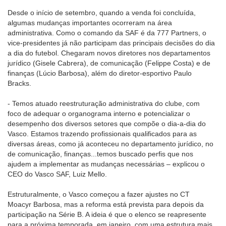
Desde o início de setembro, quando a venda foi concluída,
algumas mudanças importantes ocorreram na área
administrativa. Como o comando da SAF é da 777 Partners, o
vice-presidentes já não participam das principais decisões do dia
a dia do futebol. Chegaram novos diretores nos departamentos
jurídico (Gisele Cabrera), de comunicação (Felippe Costa) e de
finanças (Lúcio Barbosa), além do diretor-esportivo Paulo
Bracks.
- Temos atuado reestruturação administrativa do clube, com
foco de adequar o organograma interno e potencializar o
desempenho dos diversos setores que compõe o dia-a-dia do
Vasco. Estamos trazendo profissionais qualificados para as
diversas áreas, como já aconteceu no departamento jurídico, no
de comunicação, finanças...temos buscado perfis que nos
ajudem a implementar as mudanças necessárias – explicou o
CEO do Vasco SAF, Luiz Mello.
Estruturalmente, o Vasco começou a fazer ajustes no CT
Moacyr Barbosa, mas a reforma está prevista para depois da
participação na Série B. A ideia é que o elenco se reapresente
para a próxima temporada, em janeiro, com uma estrutura mais