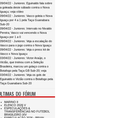
09/04/22 - Juniores: Eguinaldo fala sobre
a goleada deste sábado contra o Nova
Iguaçu; veja vídeo
09/04/22 - Juniores: Vasco goleia o Nova
Iguaçu por 4 a 1 pela Taça Guanabara
Sub-20
09/04/22 - Juniores: Intervalo no Nivaldo
Pereira; Vasco vai vencendo o Nova
Iguaçu por 1 a 0
09/04/22 - Juniores: Veja a escalação do
Vasco para o jogo contra o Nova Iguaçu
09/04/22 - Juniores: Veja o press kit de
Vasco x Nova Iguaçu
03/04/22 - Juniores: Victor Araújo, o
Victão, que treinou com a Seleção
Brasileira, marcou um golaço contra o
Botafogo pela Taça GB Sub-20; veja
03/04/22 - Juniores: Veja os gols de
Eguinaldo e Victão contra o Botafogo pela
Taça Guanabara Sub-20
ÚLTIMAS DO FÓRUM