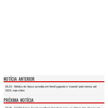
NOTÍCIA ANTERIOR
05:23 - Médico do Vasco acredita em Nenê jogando e 'voando' pelo menos até
2023; veja vídeo
PRÓXIMA NOTÍCIA
07:25 - GCTO Força Jovem recolherá donativos para as vítimas das chuvas em