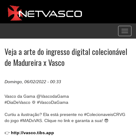
Toggl
navig
Veja a arte do ingresso digital colecionável
de Madureira x Vasco
Domingo, 06/02/2022 - 00:33
Vasco da Gama @VascodaGama
#DiaDeVasco 💢 #VascoDaGama
Curtiu a ilustração? Ela está presente no #ColecionaveisCRVG
do jogo #MADxVAS. Clique no link e garanta a sua! 😎
👉
http://vasco.tibs.app