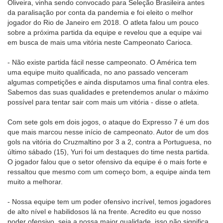
Oliveira, vinha sendo convocado para Seleção Brasileira antes
da paralisação por conta da pandemia e foi eleito o melhor
jogador do Rio de Janeiro em 2018. O atleta falou um pouco
sobre a próxima partida da equipe e revelou que a equipe vai
em busca de mais uma vitória neste Campeonato Carioca.
- Não existe partida fácil nesse campeonato. O América tem
uma equipe muito qualificada, no ano passado venceram
algumas competições e ainda disputamos uma final contra eles.
Sabemos das suas qualidades e pretendemos anular o máximo
possível para tentar sair com mais um vitória - disse o atleta.
Com sete gols em dois jogos, o ataque do Expresso 7 é um dos
que mais marcou nesse início de campeonato. Autor de um dos
gols na vitória do Cruzmaltino por 3 a 2, contra a Portuguesa, no
último sábado (15), Yuri foi um destaques do time nesta partida.
O jogador falou que o setor ofensivo da equipe é o mais forte e
ressaltou que mesmo com um começo bom, a equipe ainda tem
muito a melhorar.
- Nossa equipe tem um poder ofensivo incrível, temos jogadores
de alto nível e habilidosos lá na frente. Acredito eu que nosso
poder ofensivo, seja a nossa maior qualidade, isso não significa