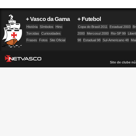
+ Vasco da Gama
+ Futebol
História
Símbolos
Hino
Copa do Brasil 2011
Estadual 2003
Br
Torcidas
Curiosidades
2000
Mercosul 2000
Rio-SP 99
Liber
Frases
Fotos
Site Oficial
98
Estadual 98
Sul-Americano 48
Ma
Site de clube nú