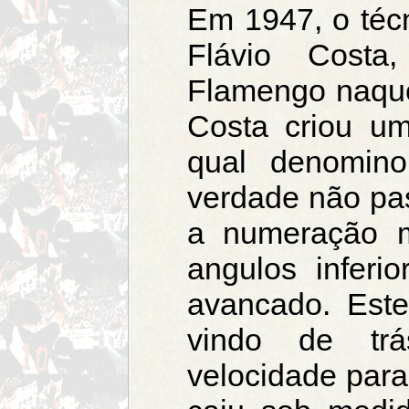
Em 1947, o téc
Flávio Costa
Flamengo naque
Costa criou u
qual denomino
verdade não pa
a numeração 
angulos inferi
avancado. Est
vindo de trá
velocidade para