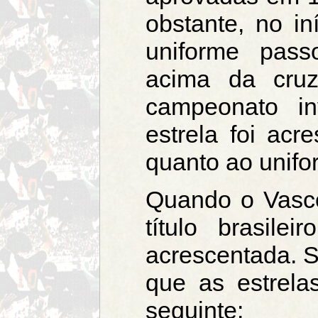
obstante, no i
uniforme pass
acima da cru
campeonato in
estrela foi acr
quanto ao unifo
Quando o Vasco
título brasilei
acrescentada. S
que as estrela
seguinte: