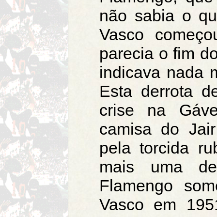
não sabia o q
Vasco começo
parecia o fim do
indicava nada 
Esta derrota 
crise na Gáv
camisa do Jai
pela torcida r
mais uma de
Flamengo some
Vasco em 1951