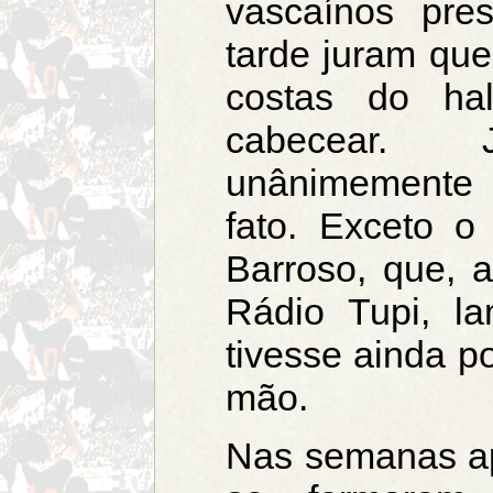
vascaínos pre
tarde juram que
costas do ha
cabecear.
unânimemente 
fato. Exceto 
Barroso, que, 
Rádio Tupi, l
tivesse ainda p
mão.
Nas semanas apó