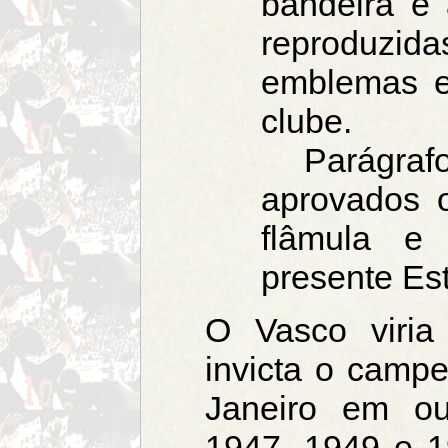
bandeira e
reproduzi
emblemas e
clube.
Parágrafo 
aprovados 
flâmula e
presente Est
O Vasco viria
invicta o campe
Janeiro em ou
1947, 1949 e 