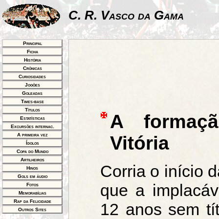
C. R. Vasco da Gama
Principal
Ficha
História
Crônicas
Curiosidades
Jogões
Goleadas
Times-base
Títulos
A formaç
Estatísticas
Excursões internac.
A primeira vez
Vitória
Ídolos
Copa do Mundo
Artilheiros
Corria o início
Hinos
Gols em áudio
que a implacáv
Fotos
Memorabílias
Rap da Felicidade
12 anos sem tít
Outros Sites