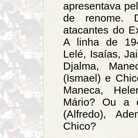
apresentava pe
de renome. D
atacantes do Ex
A linha de 19
Lelé, Isaías, J
Djalma, Manec
(Ismael) e Chi
Maneca, Hele
Mário? Ou a 
(Alfredo), Ad
Chico?