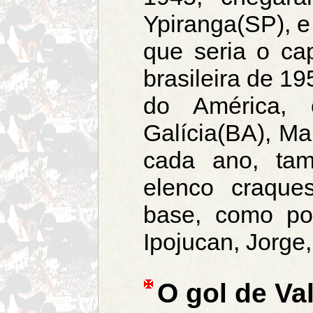
Ypiranga(SP), e
que seria o ca
brasileira de 19
do América, 
Galícia(BA), Ma
cada ano, ta
elenco craque
base, como po
Ipojucan, Jorge,
O gol de Va