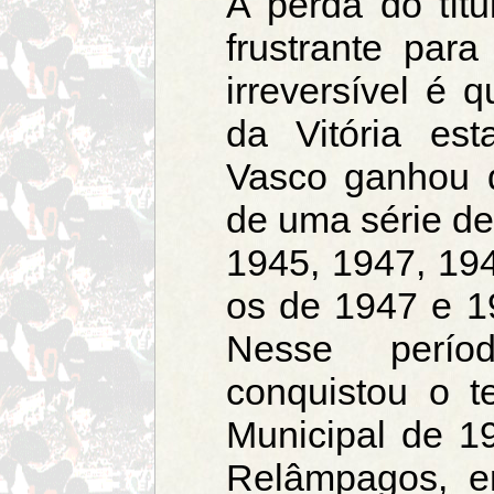
A perda do títu
frustrante par
irreversível é
da Vitória es
Vasco ganhou d
de uma série d
1945, 1947, 19
os de 1947 e 1
Nesse perí
conquistou o t
Municipal de 1
Relâmpagos, 