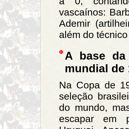
a 0, contand
vascaínos: Barb
Ademir (artilhe
além do técnico
A base da 
mundial de
Na Copa de 195
seleção brasile
do mundo, mas
escapar em p