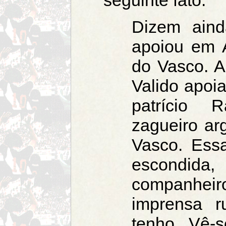
Dizem aind
apoiou em A
do Vasco. A
Valido apoi
patrício 
zagueiro ar
Vasco. Essa
escondida
companh
imprensa r
tenho. Vê-