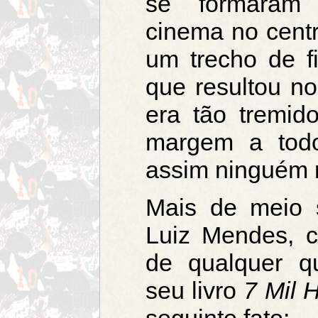
se formaram 
cinema no centr
um trecho de f
que resultou no
era tão tremid
margem a todo
assim ninguém 
Mais de meio s
Luiz Mendes, c
de qualquer q
seu livro
7 Mil 
seguinte fato: