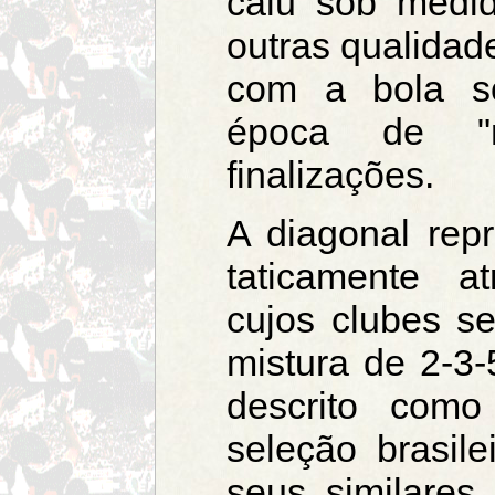
caiu sob medid
outras qualidad
com a bola s
época de "r
finalizações.
A diagonal rep
taticamente at
cujos clubes s
mistura de 2-3
descrito co
seleção brasil
seus similares 