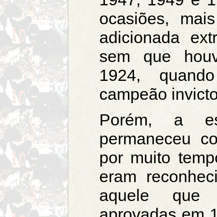
ocasiões, mai
adicionada extr
sem que houve
1924, quand
campeão invicto
Porém, a es
permaneceu com
por muito tem
eram reconheci
aquele que 
aprovadas em 1