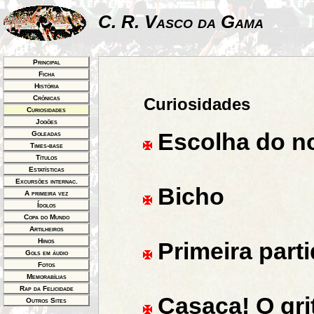
C. R. Vasco da Gama
Principal
Ficha
História
Crônicas
Curiosidades
Curiosidades
Jogões
Escolha do n
Goleadas
Times-base
Títulos
Estatísticas
Excursões internac.
Bicho
A primeira vez
Ídolos
Copa do Mundo
Artilheiros
Hinos
Primeira parti
Gols em áudio
Fotos
Memorabílias
Rap da Felicidade
Casaca! O gri
Outros Sites