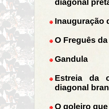
diagonal pret
Inauguração 
O Freguês da
Gandula
Estreia da 
diagonal bra
O goleiro que