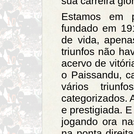
sua carreira glo
Estamos em p
fundado em 19
de vida, apen
triunfos não ha
acervo de vitór
o Paissandu, c
vários triunf
categorizados. 
e prestigiada. E
jogando ora na
na ponta direit