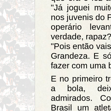
"Já joguei mui
nos juvenis do 
operário leva
verdade, rapaz?"
"Pois então vai
Grandeza. E só
fazer com uma b
E no primeiro 
a bola, dei
admirados. C
Brasil um atl