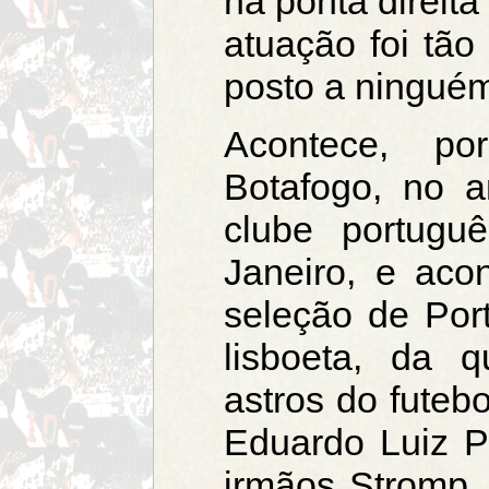
na ponta direita
atuação foi tã
posto a ningué
Acontece, po
Botafogo, no 
clube portugu
Janeiro, e aco
seleção de Port
lisboeta, da 
astros do futebo
Eduardo Luiz P
irmãos Stromp,