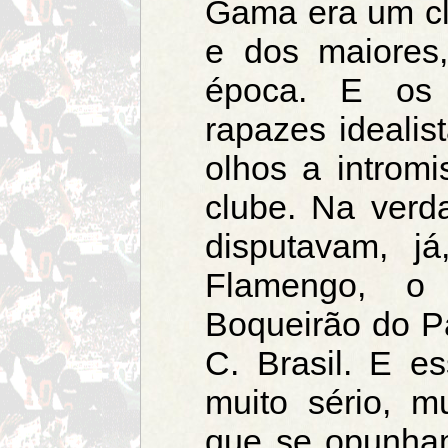
Gama era um cl
e dos maiores,
época. E os 
rapazes ideali
olhos a intromi
clube. Na verda
disputavam, já
Flamengo, o 
Boqueirão do P
C. Brasil. E e
muito sério, m
que se opunham