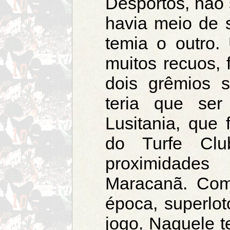
Desportos, não
havia meio de 
temia o outro.
muitos recuos, 
dois grêmios 
teria que se
Lusitania, que 
do Turfe Clu
proximidade
Maracanã. Com
época, superlot
jogo. Naquele t