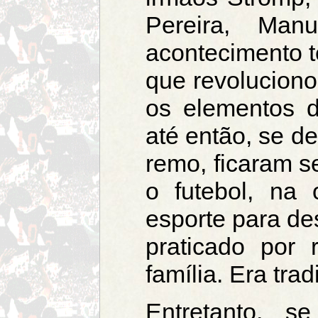
Pereira, Man
acontecimento t
que revoluciono
os elementos d
até então, se d
remo, ficaram s
o futebol, na 
esporte para de
praticado por
família. Era trad
Entretanto, s