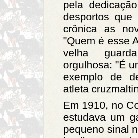
pela dedicaçã
desportos que 
crônica as no
"Quem é esse A
velha guarda
orgulhosa: "É u
exemplo de de
atleta cruzmalti
Em 1910, no Col
estudava um gar
pequeno sinal n