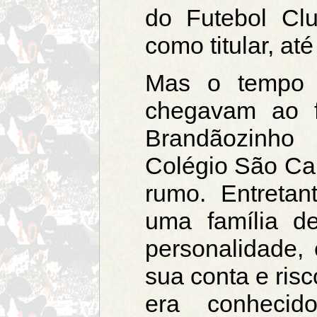
do Futebol Cl
como titular, at
Mas o tempo c
chegavam ao f
Brandãozinho
Colégio São Car
rumo. Entretan
uma família de
personalidade, 
sua conta e ris
era conheci