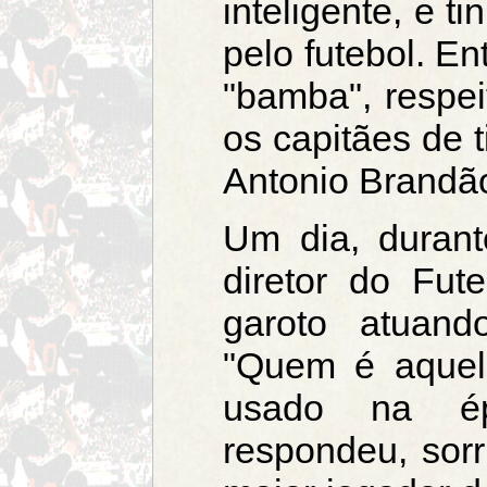
inteligente, e t
pelo futebol. E
"bamba", respei
os capitães de 
Antonio Brandã
Um dia, duran
diretor do Fut
garoto atuand
"Quem é aquel
usado na ép
respondeu, sorr