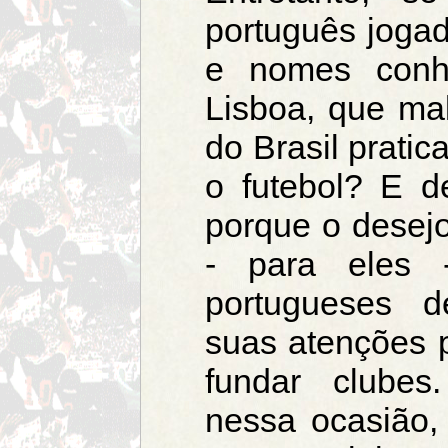
português jogad
e nomes conh
Lisboa, que ma
do Brasil prati
o futebol? E d
porque o desejo
- para eles 
portugueses d
suas atenções p
fundar clubes
nessa ocasião, 