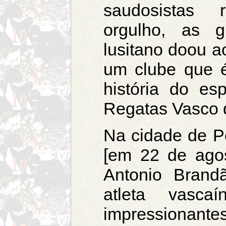
saudosistas 
orgulho, as g
lusitano doou a
um clube que 
história do es
Regatas Vasco
Na cidade de Pe
[em 22 de ago
Antonio Brand
atleta vasc
impressionant