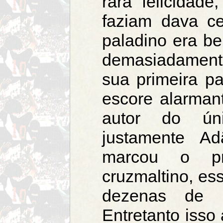
rara felicidad
faziam dava c
paladino era be
demasiadament
sua primeira par
escore alarman
autor do úni
justamente A
marcou o pr
cruzmaltino, es
dezenas de m
Entretanto isso