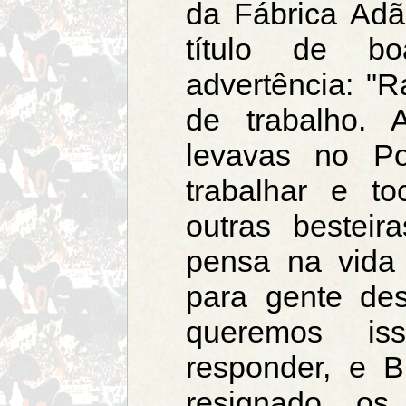
da Fábrica Adã
título de bo
advertência: "R
de trabalho. 
levavas no Po
trabalhar e to
outras bestei
pensa na vida
para gente de
queremos is
responder, e B
resignado, os