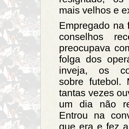
mais velhos e e
Empregado na fá
conselhos re
preocupava com
folga dos oper
inveja, os c
sobre futebol.
tantas vezes ou
um dia não re
Entrou na con
que era e fez a