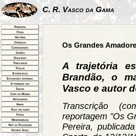
C. R. Vasco da Gama
Principal
Ficha
História
Crônicas
Os Grandes Amadore
Curiosidades
Jogões
Goleadas
A trajetória 
Times-base
Títulos
Brandão, o ma
Estatísticas
Excursões internac.
A primeira vez
Vasco e autor do
Ídolos
Copa do Mundo
Artilheiros
Transcrição (c
Hinos
Gols em áudio
reportagem "Os G
Fotos
Memorabílias
Pereira, publicad
Rap da Felicidade
Outros Sites