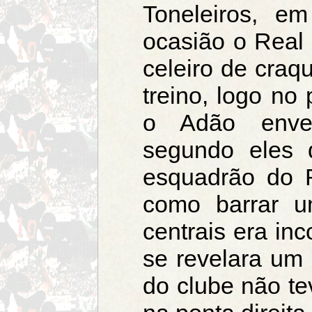
Toneleiros, e
ocasião o Real
celeiro de craq
treino, logo no
o Adão enve
segundo eles 
esquadrão do R
como barrar u
centrais era in
se revelara um 
do clube não te