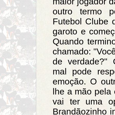
maior jogador d
outro termo p
Futebol Clube d
garoto e começ
Quando termino
chamado: "Você 
de verdade?" 
mal pode resp
emoção. O out
lhe a mão pela 
vai ter uma op
Brandãozinho in