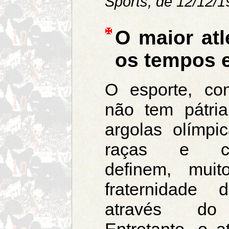
Sports, de 12/12/
O maior atl
os tempos 
O esporte, co
não tem pátria
argolas olímpi
raças e con
definem, mui
fraternidade 
através do 
Entretanto, o at