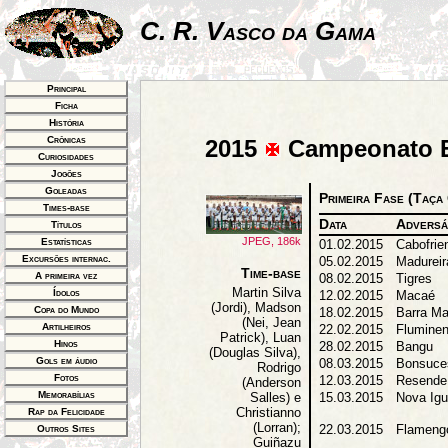
C. R. Vasco da Gama
Principal
Ficha
História
Crônicas
2015
Campeonato E
Curiosidades
Jogões
Goleadas
Primeira Fase (Taça
Times-base
Data
Adversá
Títulos
JPEG, 186k
Estatísticas
01.02.2015
Cabofrie
Excursões internac.
05.02.2015
Madureir
Time-base
A primeira vez
08.02.2015
Tigres
Martin Silva
Ídolos
12.02.2015
Macaé
(Jordi), Madson
Copa do Mundo
18.02.2015
Barra M
(Nei, Jean
Artilheiros
22.02.2015
Flumine
Patrick), Luan
Hinos
28.02.2015
Bangu
(Douglas Silva),
Gols em áudio
08.03.2015
Bonsuce
Rodrigo
Fotos
12.03.2015
Resende
(Anderson
Memorabílias
15.03.2015
Nova Ig
Salles) e
Christianno
Rap da Felicidade
(Lorran);
22.03.2015
Flameng
Outros Sites
Guiñazu