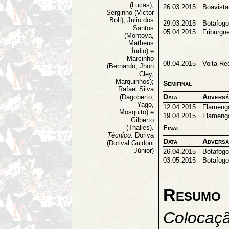
(Lucas),
26.03.2015
Boavista
Serginho (Victor
Bolt), Julio dos
29.03.2015
Botafogo
Santos
05.04.2015
Friburgu
(Montoya,
Matheus
Índio) e
Marcinho
08.04.2015
Volta Re
(Bernardo, Jhon
Cley,
Marquinhos);
Semifinal
Rafael Silva
Data
Adversá
(Dagoberto,
Yago,
12.04.2015
Flameng
Mosquito) e
19.04.2015
Flameng
Gilberto
Final
(Thalles).
Técnico:
Doriva
Data
Adversá
(Dorival Guidoni
Júnior)
26.04.2015
Botafogo
03.05.2015
Botafogo
Resumo
Colocaçã