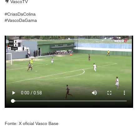
🎥 VascoTV
#CriasDaColina
#VascoDaGama
Fonte: X oficial Vasco Base