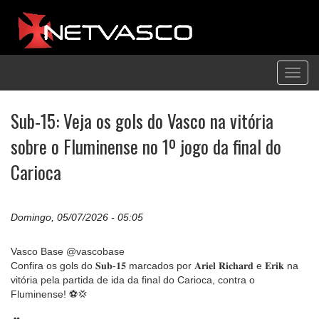
Toggl
navig
Sub-15: Veja os gols do Vasco na vitória
sobre o Fluminense no 1º jogo da final do
Carioca
Domingo, 05/07/2026 - 05:05
Vasco Base @vascobase
Confira os gols do 𝐒𝐮𝐛-𝟏𝟓 marcados por 𝐀𝐫𝐢𝐞𝐥 𝐑𝐢𝐜𝐡𝐚𝐫𝐝 e 𝐄𝐫𝐢𝐤 na
vitória pela partida de ida da final do Carioca, contra o
Fluminense! ⚽️💢