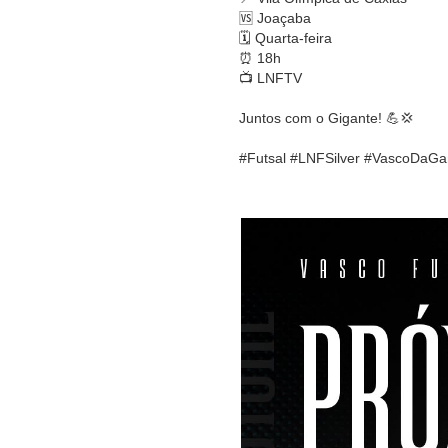
🆚 Joaçaba
🗓️ Quarta-feira
⏰ 18h
📺 LNFTV
Juntos com o Gigante! 💪💢
#Futsal #LNFSilver #VascoDaGa