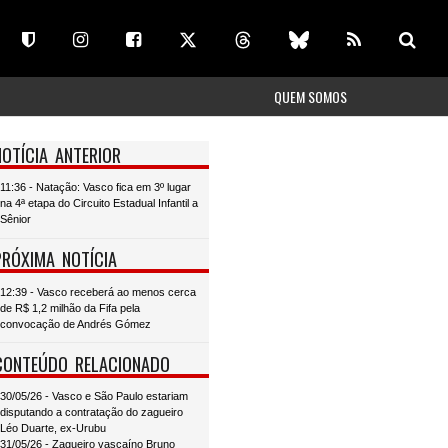
QUEM SOMOS
NOTÍCIA ANTERIOR
11:36 - Natação: Vasco fica em 3º lugar
na 4ª etapa do Circuito Estadual Infantil a
Sênior
PRÓXIMA NOTÍCIA
12:39 - Vasco receberá ao menos cerca
de R$ 1,2 milhão da Fifa pela
convocação de Andrés Gómez
CONTEÚDO RELACIONADO
30/05/26 - Vasco e São Paulo estariam
disputando a contratação do zagueiro
Léo Duarte, ex-Urubu
31/05/26 - Zagueiro vascaíno Bruno