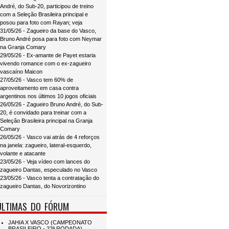
André, do Sub-20, participou de treino
com a Seleção Brasileira principal e
posou para foto com Rayan; veja
31/05/26 - Zagueiro da base do Vasco,
Bruno André posa para foto com Neymar
na Granja Comary
29/05/26 - Ex-amante de Payet estaria
vivendo romance com o ex-zagueiro
vascaíno Maicon
27/05/26 - Vasco tem 60% de
aproveitamento em casa contra
argentinos nos últimos 10 jogos oficiais
26/05/26 - Zagueiro Bruno André, do Sub-
20, é convidado para treinar com a
Seleção Brasileira principal na Granja
Comary
26/05/26 - Vasco vai atrás de 4 reforços
na janela: zagueiro, lateral-esquerdo,
volante e atacante
23/05/26 - Veja vídeo com lances do
zagueiro Dantas, especulado no Vasco
23/05/26 - Vasco tenta a contratação do
zagueiro Dantas, do Novorizontino
ÚLTIMAS DO FÓRUM