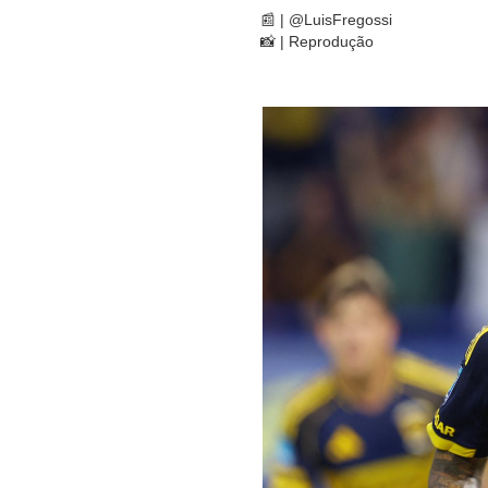
📰 | @LuisFregossi
📸 | Reprodução