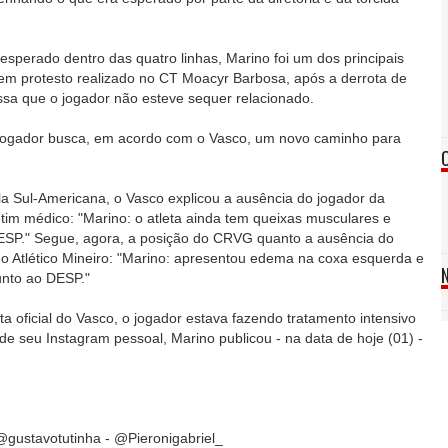
perado dentro das quatro linhas, Marino foi um dos principais
em protesto realizado no CT Moacyr Barbosa, após a derrota de
essa que o jogador não esteve sequer relacionado.
o jogador busca, em acordo com o Vasco, um novo caminho para
la Sul-Americana, o Vasco explicou a ausência do jogador da
tim médico: "Marino: o atleta ainda tem queixas musculares e
ESP." Segue, agora, a posição do CRVG quanto a ausência do
a o Atlético Mineiro: "Marino: apresentou edema na coxa esquerda e
unto ao DESP."
ta oficial do Vasco, o jogador estava fazendo tratamento intensivo
e seu Instagram pessoal, Marino publicou - na data de hoje (01) -
gustavotutinha - @Pieronigabriel_