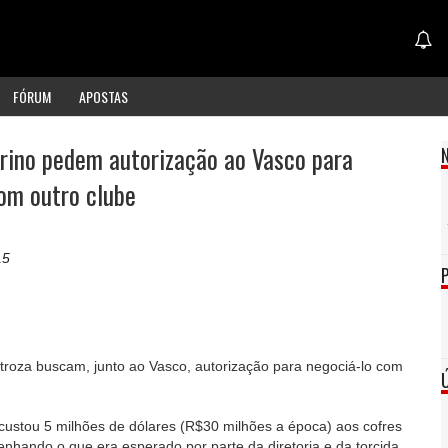
FÓRUM
APOSTAS
rino pedem autorização ao Vasco para
om outro clube
15
roza buscam, junto ao Vasco, autorização para negociá-lo com
ustou 5 milhões de dólares (R$30 milhões a época) aos cofres
hando o que era esperado por parte da diretoria e da torcida