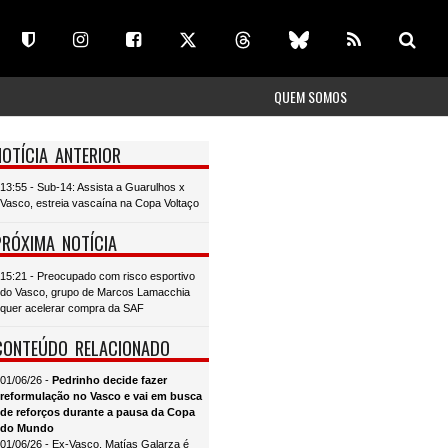
QUEM SOMOS
NOTÍCIA ANTERIOR
13:55 - Sub-14: Assista a Guarulhos x
Vasco, estreia vascaína na Copa Voltaço
PRÓXIMA NOTÍCIA
15:21 - Preocupado com risco esportivo
do Vasco, grupo de Marcos Lamacchia
quer acelerar compra da SAF
CONTEÚDO RELACIONADO
01/06/26 -
Pedrinho decide fazer
reformulação no Vasco e vai em busca
de reforços durante a pausa da Copa
do Mundo
01/06/26 - Ex-Vasco, Matías Galarza é