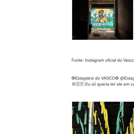
Fonte: Instagram oficial do Vasc
✠Estagiário do VASCO✠ @Estag
💢🇧🇷 Eu só queria ter ele em