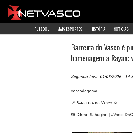
FUTEBOL
MAIS ESPORTES
HISTÓRIA
NOTÍCIAS
Barreira do Vasco é p
homenagem a Rayan; v
Segunda-feira, 01/06/2026 - 14:
vascodagama
📍 Bᴀʀʀᴇɪʀᴀ ᴅᴏ Vᴀsᴄᴏ 💢
📸 Dikran Sahagian | #VascoD