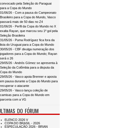
convocado pela Seleção do Paraguai
para a Copa do Mundo
01/06/26 - Com a pausa do Campeonato
Brasileiro para a Copa do Mundo, Vasco
passará mais de 50 dias no Z4
01/06/26 - Perfil da Copa do Mundo no X
exalta Rayan, que marcou seu 1º gol pela
Seleção Brasileira
31/05/26 - Puma Rodríguez fica fora da
lista do Uruguai para a Copa do Mundo
30/05/26 - CBF divulga numeração dos
jogadores para a Copa do Mundo; Rayan
será o 26
29/05/26 - Andrés Gómez se apresenta à
Seleção da Colômbia para a disputa da
Copa do Mundo
29/05/26 - Vasco apoia Brenner e aposta
em pausa durante a Copa do Mundo para
recuperar o atacante
29/05/26 - Vasco lança coleção de
camisas para a Copa do Mundo em
parceria com a VG
ÚLTIMAS DO FÓRUM