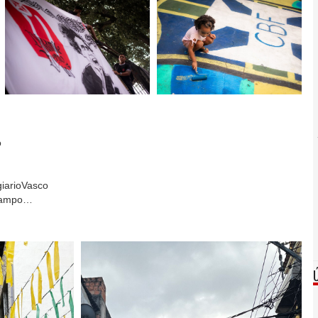
o
iarioVasco
 campo…