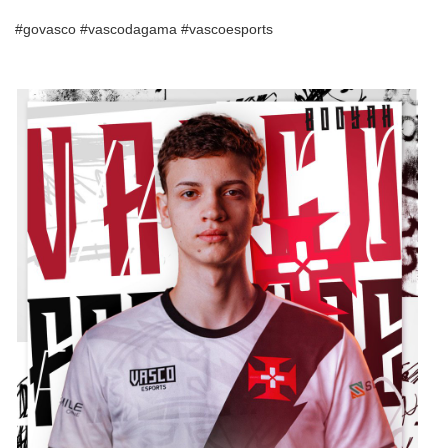
#govasco #vascodagama #vascoesports