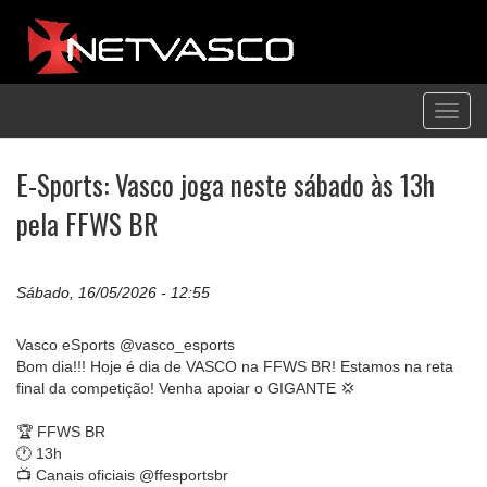
Toggl
navig
E-Sports: Vasco joga neste sábado às 13h
pela FFWS BR
Sábado, 16/05/2026 - 12:55
Vasco eSports @vasco_esports
Bom dia!!! Hoje é dia de VASCO na FFWS BR! Estamos na reta
final da competição! Venha apoiar o GIGANTE 💢
🏆 FFWS BR
🕐 13h
📺 Canais oficiais @ffesportsbr