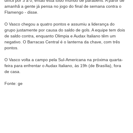
difícil por 3 a 0, então está todo mundo de parabéns. A partir de
amanhã a gente já pensa no jogo do final de semana contra o
Flamengo - disse.
O Vasco chegou a quatro pontos e assumiu a liderança do
grupo justamente por causa do saldo de gols. A equipe tem dois
de saldo contra, enquanto Olimpia e Audax Italiano têm um
negativo. O Barracas Central é o lanterna da chave, com três
pontos.
O Vasco volta a campo pela Sul-Americana na próxima quarta-
feira para enfrentar o Audax Italiano, às 19h (de Brasília), fora
de casa.
Fonte: ge